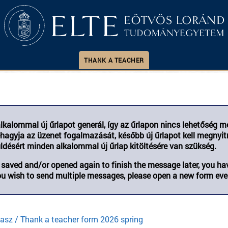
THANK A TEACHER
lkalommal új űrlapot generál, így az űrlapon nincs lehetőség m
ehagyja az üzenet fogalmazását, később új űrlapot kell megnyitn
désért minden alkalommal új űrlap kitöltésére van szükség.
 saved and/or opened again to finish the message later, you ha
ou wish to send multiple messages, please open a new form eve
vasz / Thank a teacher form 2026 spring