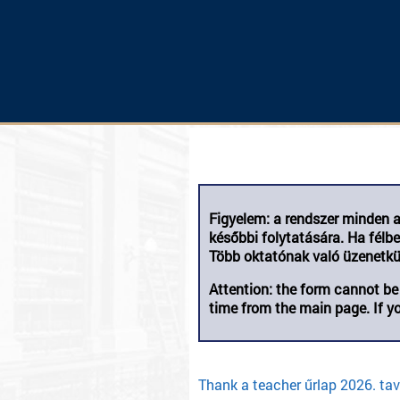
Figyelem: a rendszer minden a
későbbi folytatására. Ha félb
Több oktatónak való üzenetkül
Attention: the form cannot be
time from the main page. If y
Thank a teacher űrlap 2026. ta